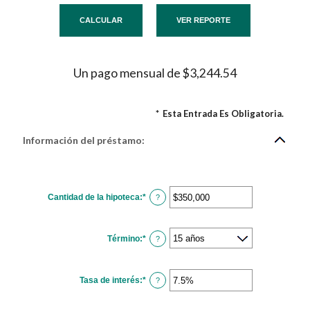
Un pago mensual de $3,244.54
*
Esta Entrada Es Obligatoria.
Información del préstamo:
Cantidad de la hipoteca
:
*
Ingresa
?
un
monto
entre
$0
Término
:
*
y
?
$250,000,000
Tasa de interés
:
*
Ingresa
?
un
monto
entre