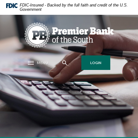
Home
Download
FDIC-Insured - Backed by the full faith and credit of the U.S.
Government
Skip
Acrobat
to
Reader
main
5.0
Premier Bank of the South
content
or
Skip
higher
to
to
footer
view
.pdf
MENU
LOGIN
Toggle navigation
files.